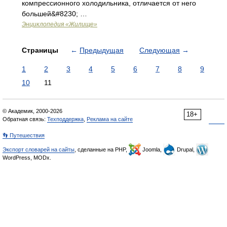
компрессионного холодильника, отличается от него
большей&#8230; …
Энциклопедия «Жилище»
Страницы
←
Предыдущая
Следующая
→
1
2
3
4
5
6
7
8
9
10
11
© Академик, 2000-2026
18+
Обратная связь:
Техподдержка
,
Реклама на сайте
👣 Путешествия
Экспорт словарей на сайты
, сделанные на PHP,
Joomla,
Drupal,
WordPress, MODx.