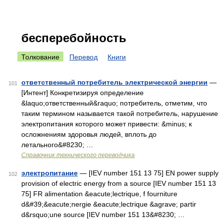
бесперебойность
Толкование
Перевод
Книги
ответственный потребитель электрической энергии
—
101
[Интент] Конкретизируя определение
&laquo;ответственный&raquo; потребитель, отметим, что
таким термином называется такой потребитель, нарушение
электропитания которого может привести: &minus; к
осложнениям здоровья людей, вплоть до
летального&#8230; …
Справочник технического переводчика
электропитание
— [IEV number 151 13 75] EN power supply
102
provision of electric energy from a source [IEV number 151 13
75] FR alimentation &eacute;lectrique, f fourniture
d&#39;&eacute;nergie &eacute;lectrique &agrave; partir
d&rsquo;une source [IEV number 151 13&#8230; …