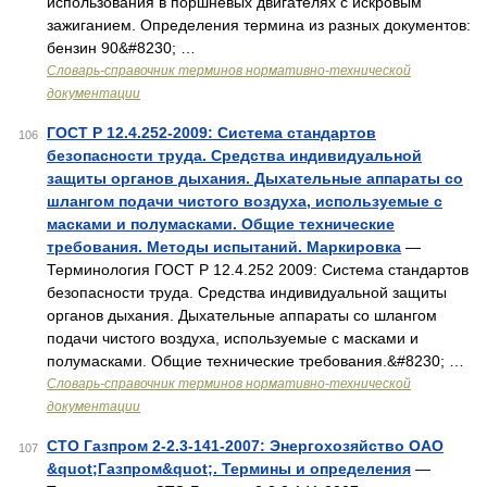
использования в поршневых двигателях с искровым
зажиганием. Определения термина из разных документов:
бензин 90&#8230; …
Словарь-справочник терминов нормативно-технической
документации
ГОСТ Р 12.4.252-2009: Система стандартов
106
безопасности труда. Средства индивидуальной
защиты органов дыхания. Дыхательные аппараты со
шлангом подачи чистого воздуха, используемые с
масками и полумасками. Общие технические
требования. Методы испытаний. Маркировка
—
Терминология ГОСТ Р 12.4.252 2009: Система стандартов
безопасности труда. Средства индивидуальной защиты
органов дыхания. Дыхательные аппараты со шлангом
подачи чистого воздуха, используемые с масками и
полумасками. Общие технические требования.&#8230; …
Словарь-справочник терминов нормативно-технической
документации
СТО Газпром 2-2.3-141-2007: Энергохозяйство ОАО
107
&quot;Газпром&quot;. Термины и определения
—